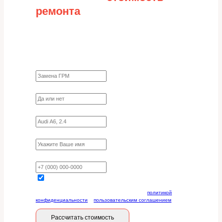
ремонта
Заполните форму для точного расчета
стоимости
Какие работы нужно сделать?
Требуются ли запчасти?
Укажите марку, модель, двигатель
Имя
Ваш телефон
Отправляя данную форму, вы соглашаетесь с
политикой
конфиденциальности
и
пользовательским соглашением
Рассчитать стоимость