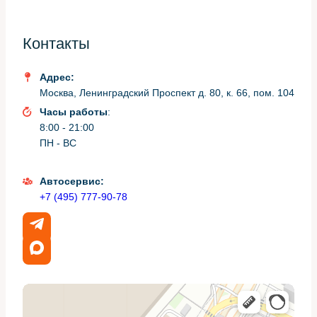
крепежа и внутренних усилителей, потому что внешне
незаметная деформация может привести к
Контакты
неправильной посадке после покраски. Также
тестируем работу датчиков и камер, чтобы знать,
нужно ли их демонтировать или оставить на месте при
Адрес:
покраске.
Москва, Ленинградский Проспект д. 80, к. 66, пом. 104
Часы работы
:
Если обнаружены трещины, определяем тип пластика
8:00 - 21:00
— ABS, PP или композит — от этого зависит выбор
ПН - ВС
технологии сварки и клея. При сильных перегибах
измеряем осевые линии для восстановления зазоров
между элементами кузова. На этом этапе принимается
Автосервис:
решение о ремонте или о замене детали.
+7 (495) 777-90-78
Небольшие царапины и сколы
Мелкие повреждения можно восстановить без снятия
бампера, если нет скрытых деформаций. Сначала
затираем ржавчину и старый лак, затем наносим
специальный наполнитель и шлифуем до нужной