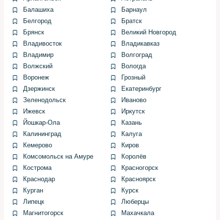
оказывается дороже и менее надёжен, чем замена.
Балашиха
Барнаул
Решение принимается на основе замеров и прогноза
Белгород
Братск
срока службы восстановленной детали. В «Первый
Брянск
Великий Новгород
Сервис» всегда оцениваем стоимость работ и
Владивосток
Владикавказ
информируем о прогнозе поведения
Владимир
Волгоград
отремонтированной детали при дальнейшей
Волжский
Вологда
эксплуатации.
Воронеж
Грозный
Если замена необходима, сначала подготавливаем
Дзержинск
Екатеринбург
новую деталь: примерка, выверка зазоров и подготовка
Зеленодольск
Иваново
поверхности к покраске. После этого выполняем
Ижевск
Иркутск
покраску и только затем устанавливаем бампер с
Йошкар-Ола
Казань
полным восстановлением всех систем, включая
Калининград
Калуга
электронику. Такой порядок снижает риск перекраски
Кемерово
Киров
уже установленной детали.
Комсомольск на Амуре
Королёв
Кострома
Красногорск
Технология покраски: от
Краснодар
Красноярск
подбора цвета до финального
Курган
Курск
блеска
Липецк
Люберцы
Магнитогорск
Махачкала