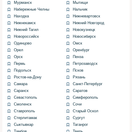
Первый шаг — точный подбор цвета по коду краски и
Мурманск
Мытищи
визуальной проверке на пробном щите. Зачастую
Набережные Челны
Нальчик
формула требует небольшой коррекции, мы делаем
Находка
Нижневартовск
пробные распыления, сравниваем при разном
Нижнекамск
Нижний Новгород
освещении и только после полного совпадения
Нижний Тагил
Новокузнецк
переходим к работе. Экономить на подборе цвета
Новороссийск
Новосибирск
нельзя: маленький нюанс виден сразу на солнце и при
Одинцово
Омск
искусственном свете.
Орел
Оренбург
Далее следует этап подготовки: обезжиривание,
Орск
Пенза
нанесение адгезионного праймера, многослойная
Пермь
Петрозаводск
грунтовка и шлифование между слоями. Базовый слой
Подольск
Псков
наносится в несколько проходов с контролем толщины,
Ростов-на-Дону
Рязань
а прозрачный лак даёт глубину и защиту. После
Самара
Санкт-Петербург
полного отверждения поверхности проводится
Саранск
Саратов
полировка и проверка на предмет переходов и пятен.
Севастополь
Симферополь
Смоленск
Сочи
Особенности лакокрасочных
Ставрополь
Старый Оскол
Стерлитамак
Сургут
материалов для Zeekr 001
Сыктывкар
Таганрог
Тамбов
Тверь