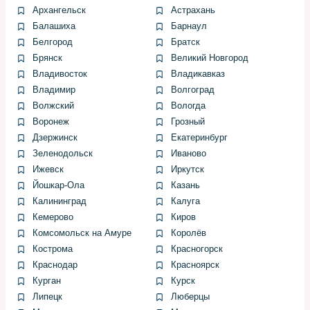
Рекомендую менять наконечник и тягу в паре при
Архангельск
Астрахань
заметном износе. Иногда внешняя часть изношена, а
Балашиха
Барнаул
внутренняя ещё держится, но экономия тут ложная:
Белгород
Братск
через короткое время придётся возвращаться к
Брянск
Великий Новгород
ремонту снова.
Владивосток
Владикавказ
Владимир
Волгоград
При выборе запчастей отталкиваюсь от условий
Волжский
Вологда
эксплуатации клиента. Для городских условий
Воронеж
Грозный
достаточно качественного аналога, для активной
Дзержинск
Екатеринбург
эксплуатации в сложных дорогах — лучше оригинал.
Зеленодольск
Иваново
Всегда уточняю наличие гарантии на запчасти и на
Ижевск
Иркутск
работу.
Йошкар-Ола
Казань
Калининград
Калуга
Советы по покупке
Кемерово
Киров
Комсомольск на Амуре
Королёв
Проверяю маркировку, качество пыльника и наличие
Кострома
Красногорск
смазки в шарнире. Если пыльник тонкий или плохо
Краснодар
Красноярск
посажен, ресурс будет меньше. Лучше потратить
Курган
Курск
немного больше на надёжную деталь, чем экономить и
Липецк
Люберцы
получить повторный ремонт.