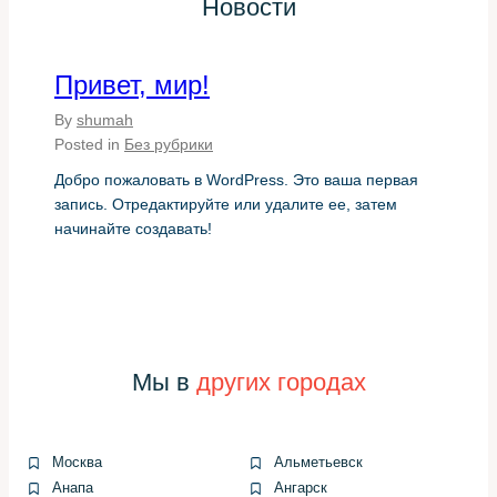
Новости
Небольшой набор инструментов позволяет выполнить
работу быстро и аккуратно. Обязательно потребуется
Привет, мир!
съемник шаровых, набор ключей и
By
shumah
динамометрический ключ для окончательной затяжки.
Posted in
Без рубрики
Понадобятся новые рулевые тяги или наконечники,
пыльники и при необходимости новые фиксаторы и
Добро пожаловать в WordPress. Это ваша первая
шплинты.
запись. Отредактируйте или удалите ее, затем
начинайте создавать!
Гидравлический подъемник или домкрат с
подставками
Съемник шаровых соединений
Динамометрический ключ
Набор воротков и торцевых головок
Новые рулевые тяги (оригинальные или
Мы в
других городах
качественные аналоги)
Подготовка к замене и выбор
деталей
Москва
Альметьевск
Анапа
Ангарск