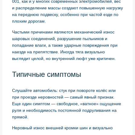
001, как и у многих современных электромобилей, вес
и распределение массы создают повышенную нагрузку
на переднюю подвеску, особенно при частой езде по
плохим дорогам.
Частыми причинами являются механический износ
шаровых соединений, разрушение пыльников и
попадание влаги, а также ударные повреждения при
наезде на препятствие. Иногда тяга визуально
выглядит целой, но внутренний люфт уже критичен.
Типичные симптомы
Слушайте автомобиль: стук при повороте колёс или
при проезде неровностей — самый явный признак.
Еще один симптом — свободное, «ватное» ощущение
руля и необходимость постоянной подруливания на
прямой.
Неровный износ внешней кромки шин и визуально
заметный люфт при проверке колесной пары также