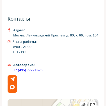
указывают на необходимость вмешательства. Не
откладывайте диагностику — поломка на дороге может
быть опасной.
Контакты
Таблица: симптомы, возможные
Адрес:
причины и первые шаги
Москва, Ленинградский Проспект д. 80, к. 66, пом. 104
Часы работы
:
8:00 - 21:00
Возможная
Первое
Симптом
ПН - ВС
причина
действие
Поднимать авто,
Изношенный
Автосервис:
Стук при езде
проверять люфт
шарнир тяги
+7 (495) 777-90-78
рукой
Ослаблены или
Снять колесо,
изношены
Люфт в руле
проверить ход
наружные/
тяги
внутренние тяги
Визуальная
Нарушение
Неравномерный
проверка