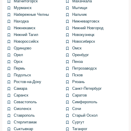
Магнитогорск
Махачкала
Мурманск
Мытищи
Замену пластмассовых втулок и фиксаторов делаю
Набережные Челны
Нальчик
новым материалом, старые редко сохраняют
Находка
Нижневартовск
необходимую жесткость после демонтажа.
Нижнекамск
Нижний Новгород
Пошаговая инструкция по
Нижний Тагил
Новокузнецк
Новороссийск
Новосибирск
замене рулевой тяги
Одинцово
Омск
Орел
Оренбург
1. Поднял автомобиль на подставки и снял переднее
колесо. Проверил состояние окружающих элементов:
Орск
Пенза
тормозной системы, шаровых опор и стойки
Пермь
Петрозаводск
стабилизатора. Если что-то ещё вызывает сомнения,
Подольск
Псков
устраняю по ходу.
Ростов-на-Дону
Рязань
Самара
Санкт-Петербург
2. Отмечаю положение контргайки и считаю обороты
Саранск
Саратов
резьбы на старой тяге для сохранения примерно
Севастополь
Симферополь
первоначального схождения. Это экономит время на
Смоленск
Сочи
последующей регулировке, но не заменяет
Ставрополь
Старый Оскол
профессиональную схему развала-схождения.
Стерлитамак
Сургут
3. Стаскиваю наконечник с помощью съемника,
Сыктывкар
Таганрог