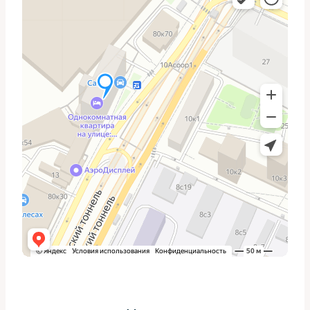
развала/схождения
износ шин
пыльников и
из-за игры в руле
шарниров
Диагностика: что делаю
первым делом
Начинаю с простых, но точных действий: поднимаю
переднюю часть на подставках, вывешиваю колесо и
проверяю люфт рукой — сначала боковое, затем
вверх-вниз. При наличии игры слышен характерный
звук и ощущается свободный ход. Это экономит время
и направляет на нужную деталь.
Проверяю состояние пыльников: трещина или потеря
эластичности почти всегда означает попадание грязи и
преждевременный износ шарнира. Затем осматриваю
рулевой наконечник и тягу на предмет механических
повреждений и коррозии.
Инструменты и материалы