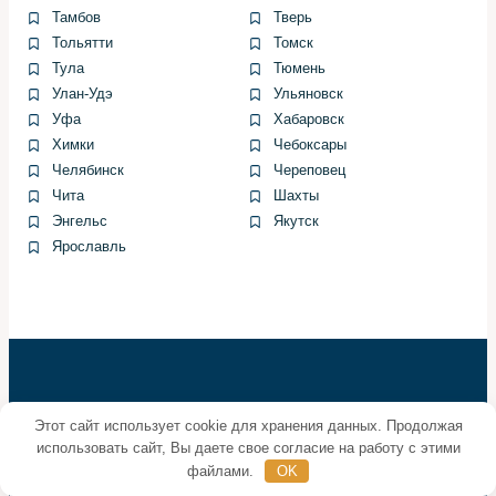
снимаю контргайку и демонстрирую старую тягу.
Тамбов
Тверь
Осматриваю резьбу и посадочное место. Если
Тольятти
Томск
обнаружены механические повреждения, обновляю
Тула
Тюмень
посадочные поверхности.
Улан-Удэ
Ульяновск
Уфа
Хабаровск
4. Устанавливаю новую тягу, ориентируясь по ранее
Химки
Чебоксары
снятым измерениям, завожу контргайку и
Челябинск
Череповец
предварительно фиксирую. После установки всех
Чита
Шахты
компонентов затягиваю по моменту производителя,
Энгельс
Якутск
затем проверяю ход и отсутствие люфта.
Ярославль
5. Обязательно провожу тестовую поездку и
направляю машину на развал-схождение для
окончательной регулировки. Без нее возможны
ускоренный износ шин и ухудшение управляемости.
Личный опыт: случай из
Этот сайт использует cookie для хранения данных. Продолжая
практики
использовать сайт, Вы даете свое согласие на работу с этими
файлами.
OK
Однажды привезли Zeekr 001 с заметным стуком и