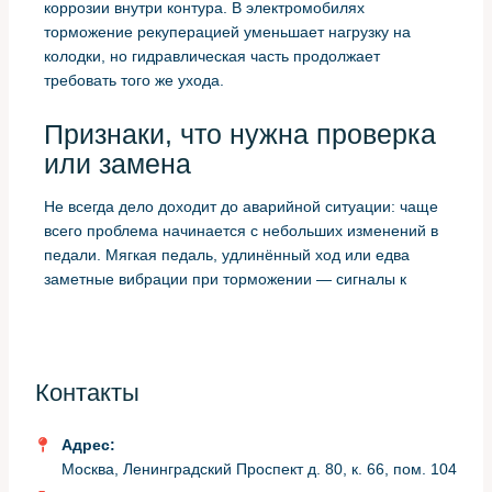
коррозии внутри контура. В электромобилях
торможение рекуперацией уменьшает нагрузку на
колодки, но гидравлическая часть продолжает
требовать того же ухода.
Признаки, что нужна проверка
или замена
Не всегда дело доходит до аварийной ситуации: чаще
всего проблема начинается с небольших изменений в
педали. Мягкая педаль, удлинённый ход или едва
заметные вибрации при торможении — сигналы к
проверке. Также стоит обратить внимание на
появление индикаторов ABS или ESP на панели.
Лучше не ждать явных симптомов. Регулярная
Контакты
проверка состояния жидкости и её точки кипения даёт
представление о её пригодности и предотвращает
более серьёзные ремонты.
Адрес:
Москва, Ленинградский Проспект д. 80, к. 66, пом. 104