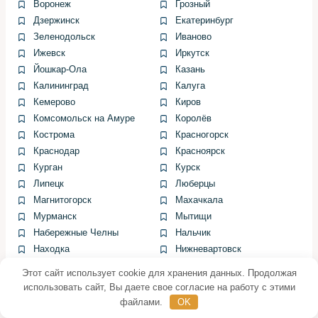
жидкость прозрачная или слегка желтоватая.
Воронеж
Грозный
Затем измерение содержания воды тестером.
Дзержинск
Екатеринбург
Зеленодольск
Иваново
Если содержание воды превышает порог, либо
Ижевск
Иркутск
точка кипения ниже допустимой, планируется
Йошкар-Ола
Казань
замена. Перед снятием трубок делаю фото
Калининград
Калуга
расположения и уровней, чтобы повторно не
Кемерово
Киров
ошибиться.
Комсомольск на Амуре
Королёв
Очищаю крышку бачка и отвожу к ней чистую
Кострома
Красногорск
тару для долива. Подключаю прозрачную трубку
Краснодар
Красноярск
к штуцеру прокачки на суппорте, другой конец в
Курган
Курск
емкость для отработки.
Липецк
Люберцы
Магнитогорск
Махачкала
Последовательность прокачки: принцип — от
Мурманск
Мытищи
самого далёкого тормозного цилиндра к
Набережные Челны
Нальчик
ближайшему относительно главного тормозного
Находка
Нижневартовск
цилиндра. Это позволяет эффективнее удалить
Нижнекамск
Нижний Новгород
воздух из системы.
Этот сайт использует cookie для хранения данных. Продолжая
Нижний Тагил
Новокузнецк
использовать сайт, Вы даете свое согласие на работу с этими
Использую вакуумный насос или помощника,
Новороссийск
Новосибирск
файлами.
OK
который нажимает педаль. Открываю штуцер,
Одинцово
Омск