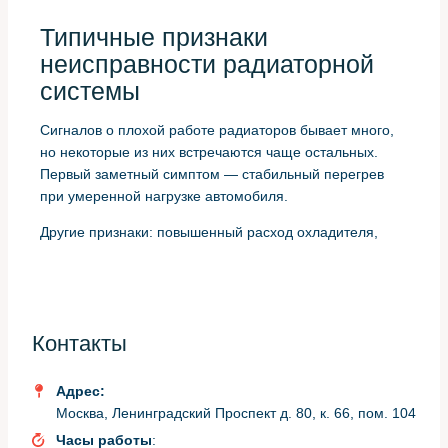
Типичные признаки
неисправности радиаторной
системы
Сигналов о плохой работе радиаторов бывает много,
но некоторые из них встречаются чаще остальных.
Первый заметный симптом — стабильный перегрев
при умеренной нагрузке автомобиля.
Другие признаки: повышенный расход охладителя,
появление посторонних запахов в салоне, снижение
эффективности кондиционера. Визуально можно
увидеть подтекания или белые следы высохшего
антифриза вокруг патрубков и соединений.
Контакты
Короткая диагностика перед
Адрес:
работой
Москва, Ленинградский Проспект д. 80, к. 66, пом. 104
Часы работы
: