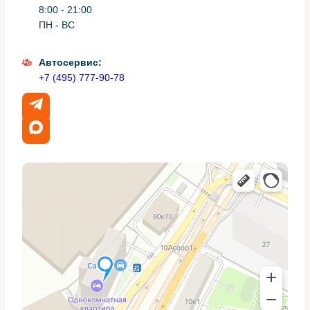
8:00 - 21:00
Перед любой промывкой важно провести базовую
ПН - ВС
диагностику: измерить температуру на входе и выходе
радиатора, проверить термостат, состояние
вентилятора и давление в системе. Это помогает
Автосервис:
понять, где именно узкое место.
+7 (495) 777-90-78
Несколько простых замеров могут сэкономить время:
измерение температуры, осмотр на предмет коррозии
и проверка проходимости патрубков вручную.
Какие радиаторы присутствуют
в системе Acura MDX и почему
их нужно чистить
В системе чаще всего встречаются радиатор
охлаждения двигателя, радиатор кондиционера и
иногда маслоохладитель. Каждый из них требует
своего подхода к очистке.
Радиатор охлаждения страдает от внутренних