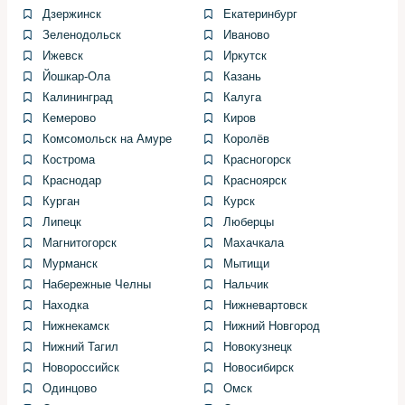
Дзержинск
Екатеринбург
Промывка изнутри требует последовательности: слить
старый антифриз, отключить термостат (при
Зеленодольск
Иваново
необходимости), залить промывочный состав и
Ижевск
Иркутск
запустить двигатель до рабочей температуры. После
Йошкар-Ола
Казань
этого систему промывают чистой водой до тех пор,
Калининград
Калуга
пока не будут выходить прозрачные стоки.
Кемерово
Киров
Комсомольск на Амуре
Королёв
Нельзя экономить на количестве промывок: иногда
Кострома
Красногорск
первый антракт воды уходит с коричневым оттенком,
Краснодар
Красноярск
второй будет светлее, но ключевой показатель —
Курган
Курск
стабильная прозрачность стока и отсутствие
Липецк
Люберцы
маслянистых следов.
Магнитогорск
Махачкала
Мурманск
Мытищи
Химическая промывка: когда
Набережные Челны
Нальчик
применять и как делать
Находка
Нижневартовск
Нижнекамск
Нижний Новгород
безопасно
Нижний Тагил
Новокузнецк
Новороссийск
Новосибирск
Химические средства эффективны при стойких
Одинцово
Омск