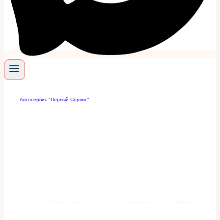
Автосервис "Первый Сервис"
/
Ремонт
Профессиональный ремонт и
обслуживание автомобилей в
Москве
Обслуживаем и ремонтируем
автомобили в Москве более 15 лет.
Диагностика
Обслуживание
Ремонт