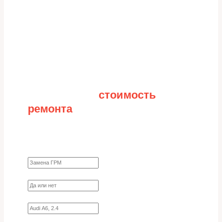
Рассчитайте
стоимость
ремонта
Заполните форму для точного расчета стоимости
Какие работы нужно сделать?
Требуются ли запчасти?
Укажите марку, модель, двигатель
Имя