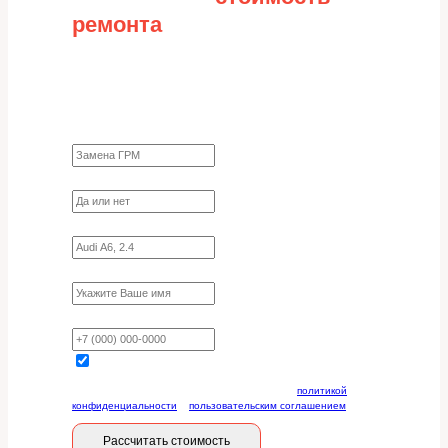
ремонта
Заполните форму для точного расчета
стоимости
Какие работы нужно сделать?
Требуются ли запчасти?
Укажите марку, модель, двигатель
Имя
Ваш телефон
Отправляя данную форму, вы соглашаетесь с
политикой
конфиденциальности
и
пользовательским соглашением
Рассчитать стоимость