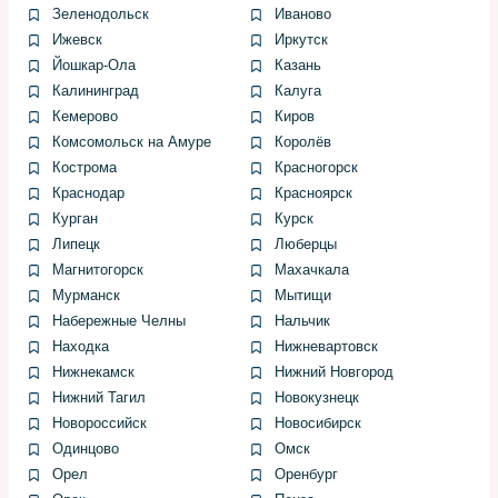
Зеленодольск
Иваново
Ижевск
Иркутск
Подключите манометр и аккуратно перекачайте фреон
Йошкар-Ола
Казань
в специализированную ёмкость. После полной
Калининград
Калуга
эвакуации отсоедините магистрали, пометив их для
Кемерово
Киров
правильной установки.
Комсомольск на Амуре
Королёв
Используйте защитные перчатки — масло
Кострома
Красногорск
кондиционера раздражает кожу, а под давлением
Краснодар
Красноярск
можно получить травму.
Курган
Курск
Липецк
Люберцы
Шаг 2. Снятие передней панели
Магнитогорск
Махачкала
Мурманск
Мытищи
и доступ к радиатору
Набережные Челны
Нальчик
Находка
Нижневартовск
Нижнекамск
Нижний Новгород
Открутите декоративные элементы и бампер по
необходимости. В большинстве случаев радиатор
Нижний Тагил
Новокузнецк
расположен за интеркулером и требует демонтажа
Новороссийск
Новосибирск
нескольких креплений для доступа.
Одинцово
Омск
Орел
Оренбург
Не торопитесь: осмотрите скрытые крепления на