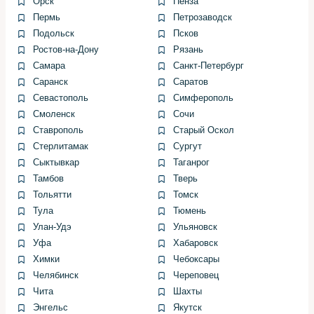
Орск
Пенза
предмет коррозии, замените ржавые болты перед
Пермь
Петрозаводск
установкой нового радиатора, чтобы не остаться с
Подольск
Псков
заклинившим креплением.
Ростов-на-Дону
Рязань
Самара
Санкт-Петербург
Шаг 3. Демонтаж радиатора и
Саранск
Саратов
проверка соседних узлов
Севастополь
Симферополь
Смоленск
Сочи
Ставрополь
Старый Оскол
Когда радиатор станет доступен, аккуратно отделите
Стерлитамак
Сургут
его от кронштейнов и магистралей. Оцените состояние
Сыктывкар
Таганрог
прилегающих деталей: вентиляторов, кондиционерных
Тамбов
Тверь
шлангов и теплообменников.
Тольятти
Томск
Иногда замена радиатора выявляет ещё и проблему с
Тула
Тюмень
вентилятором или повреждёнными патрубками —
Улан-Удэ
Ульяновск
проще заменить пару изношенных элементов сразу,
Уфа
Хабаровск
чем возвращаться позже.
Химки
Чебоксары
Челябинск
Череповец
Шаг 4. Установка нового
Чита
Шахты
Энгельс
Якутск