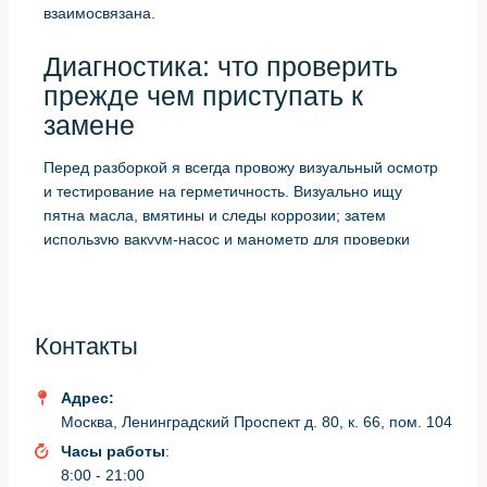
взаимосвязана.
Диагностика: что проверить
прежде чем приступать к
замене
Перед разборкой я всегда провожу визуальный осмотр
и тестирование на герметичность. Визуально ищу
пятна масла, вмятины и следы коррозии; затем
использую вакуум-насос и манометр для проверки
давления в системе.
Важно измерить уровень вакуума и удержание
давления после обеспечения герметичности. Если
Контакты
система теряет вакуум в течение теста, причиной
зачастую становится именно радиатор или соединения
Адрес:
на нём.
Москва, Ленинградский Проспект д. 80, к. 66, пом. 104
Необходимые инструменты и
Часы работы
:
8:00 - 21:00