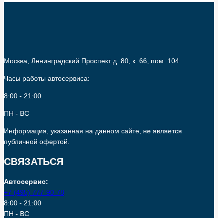
зафиксирован повышенный износ передних колодок и
небольшая деформация переднего левого тормозного
диска.
После согласования заменили колодки и диски,
провели прокачку тормозной системы и проверили
Москва, Ленинградский Проспект д. 80, к. 66, пом. 104
монтаж направляющих. Тест‑драйв подтвердил
исчезновение шума и вибрации. Через неделю
Часы работы автосервиса:
владелец вернулся на плановую проверку — всё
8:00 - 21:00
работало штатно.
ПН - ВС
Советы по подготовке к ТО 3
Информация, указанная на данном сайте, не является
Перед приездом запишите любые наблюдаемые
публичной офертой.
посторонние звуки и поведение машины: это помогает
СВЯЗАТЬСЯ
быстрее локализовать проблему. Также возьмите
документы на предыдущие обслуживания, если они
Автосервис:
есть — они экономят время при диагностике.
+7 (495) 777-90-78
Если накопились ошибки на приборной панели, не
8:00 - 21:00
откладывайте визит. Некоторые неисправности
ПН - ВС