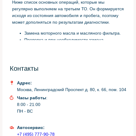
Ниже список основных операций, которые мы
регулярно выполняем на третьем ТО. Он формируется
исходя из состояния автомобиля и пробега, поэтому
может дополняться по результатам диагностики.
Замена моторного масла и масляного фильтра.
Проверка и при необходимости замена
воздушного и салонного фильтров.
Проверка тормозных колодок, дисков и уровня
тормозной жидкости.
Диагностика подвески: шаровые, сайлентблоки,
Контакты
стойки стабилизатора.
Проверка состояния приводных ремней и
Адрес:
натяжителей.
Москва, Ленинградский Проспект д. 80, к. 66, пом. 104
Проверка аккумулятора, зарядной системы и
Часы работы
:
электроразъемов на наличие коррозии.
8:00 - 21:00
Компьютерная диагностика электронных систем
ПН - ВС
и считывание кодов ошибок.
Обновление программного обеспечения при
необходимости.
Автосервис:
+7 (495) 777-90-78