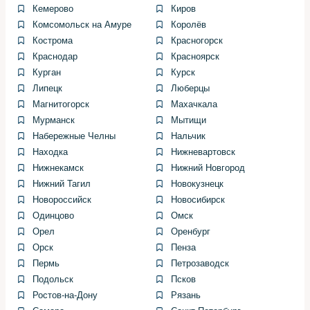
Кемерово
Киров
что все системы функционируют корректно.
Комсомольск на Амуре
Королёв
Кострома
Красногорск
Преимущества использования
Краснодар
Красноярск
оригинальных и качественных
Курган
Курск
аналогов
Липецк
Люберцы
Магнитогорск
Махачкала
При выборе запчастей ориентируемся на соотношение
Мурманск
Мытищи
долговечности и цены. Для критичных деталей,
Набережные Челны
Нальчик
например тормозных компонентов, предпочитаем
Находка
Нижневартовск
проверенные оригинальные позиции или качественные
Нижнекамск
Нижний Новгород
аналоги с хорошими отзывами.
Нижний Тагил
Новокузнецк
Экономия на незначительных деталях иногда
Новороссийск
Новосибирск
превращается в крупные расходы — это один из
Одинцово
Омск
выводов, который я сделал за годы работы. Лучше
Орел
Оренбург
заменить дорогостоящую часть один раз, чем
Орск
Пенза
ремонтировать связанные с ней узлы постоянно.
Пермь
Петрозаводск
Подольск
Псков
Типичные проблемы,
Ростов-на-Дону
Рязань