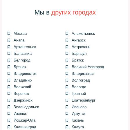
ремонтом.
Мы в
других городах
Далее машина проходит базовую диагностику:
проверка уровней, визуальный осмотр элементов
подвески и тормозов, подключение к диагностическому
оборудованию. Только после этого формируем список
Москва
Альметьевск
рекомендаций и согласовываем сроки и стоимость.
Анапа
Ангарск
Архангельск
Астрахань
Рабочий процесс и порядок
Балашиха
Барнаул
Белгород
Братск
выполнения
Брянск
Великий Новгород
Владивосток
Владикавказ
Работы выполняются по утверждённому плану.
Владимир
Волгоград
Сначала меняем расходники и проводим
Волжский
Вологда
необходимые регулировки, затем делаем детальную
Воронеж
Грозный
проверку узлов, которые требуют более времени или
Дзержинск
Екатеринбург
разборки.
Зеленодольск
Иваново
Ижевск
Иркутск
После сборки всегда выполняем тест‑драйв и
Йошкар-Ола
Казань
контрольную диагностику. Это стандарт, который
Калининград
Калуга
позволяет выявить возможные пропуски и убедиться,