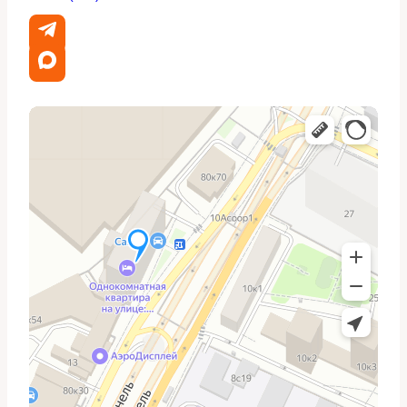
Этот перечень универсален, но для каждой Audi Q3 мы
формируем индивидуальную карту работ. Иногда
требуется вмешательство в тормозную систему или
мелкий ремонт подвески — это типично для третьего
ТО.
Примерная таблица затрат и
интервалов
Ниже — ориентиры по частоте и типичности замен.
Точные цифры зависят от состояния машины и
используемых деталей.
Когда
Операция
обычно
Примечание
проводится
Используем
Замена масла
каждое ТО
рекомендованные
спецификации
Воздушный
каждые 2–3
Зависит от условий