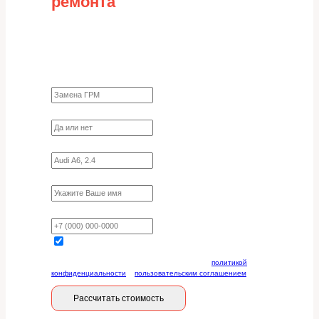
ремонта
Заполните форму для точного расчета
стоимости
Какие работы нужно сделать?
Требуются ли запчасти?
Укажите марку, модель, двигатель
Имя
Ваш телефон
Отправляя данную форму, вы соглашаетесь с
политикой
конфиденциальности
и
пользовательским соглашением
Рассчитать стоимость