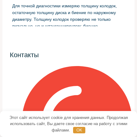
Для точной диагностики измеряю толщину колодок,
остаточную толщину диска и биение по наружному
диаметру. Толщину колодок проверяю не только
визуально, но и штангенциркулем; биение
контролируется индикатором часового типа или
специальным прибором.
Контакты
Стандарты износа и допустимые
значения
Минимальная толщина диска и колодок зависит от
конкретного узла, но для большинства случаев
ориентир таков: если толщина диска близка к
сервисному минимуму, заменять нужно вместе с
колодками. Колодки обычно меняют при остатке 2–3
мм фрикционного слоя.
Этот сайт использует cookie для хранения данных. Продолжая
использовать сайт, Вы даете свое согласие на работу с этими
Важная величина — радиальное биение: если оно
файлами.
OK
превышает 0.05–0.1 мм, появляется ощутимая