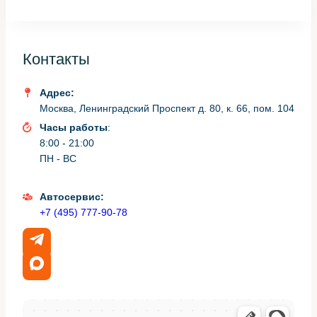
электроники, проверку уровней жидкостей и состояние
расходников. Ниже — подробный перечень с
пояснениями.
Контакты
Базовый контрольный список
Адрес:
для ТО 1
Москва, Ленинградский Проспект д. 80, к. 66, пом. 104
Часы работы
:
8:00 - 21:00
Ниже приведён список пунктов, которые обязательно
ПН - ВС
проверяют при первом обслуживании. Он поможет
понять, за что именно взимается оплата и какие
работы не стоит пропускать.
Автосервис:
+7 (495) 777-90-78
Пункт
Описание
Замена
Синтетическое или полусинтетическое
моторного
масло по рекомендациям
масла и
производителя, новый масляный
фильтра
фильтр.
Воздушный
Проверка состояния, замена при
фильтр
сильном загрязнении.