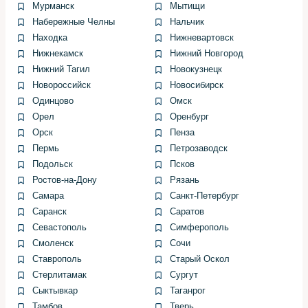
Мурманск
Мытищи
перерасхода топлива и ускоренного износа
Набережные Челны
Нальчик
катализатора.
Находка
Нижневартовск
Нижнекамск
Нижний Новгород
Типичные проблемы,
Нижний Тагил
Новокузнецк
выявляемые на ТО 1
Новороссийск
Новосибирск
Одинцово
Омск
Чаще всего на первом обслуживании обнаруживаются
Орел
Оренбург
мелкие протечки масла, слабая затяжка креплений,
Орск
Пенза
загрязнение воздушного фильтра и незначительные
Пермь
Петрозаводск
дефекты системы зажигания. Эти проблемы легко
Подольск
Псков
корректируются на месте.
Ростов-на-Дону
Рязань
Иногда встречается заводской брак в виде слабого
Самара
Санкт-Петербург
соединения шланга или неплотно установленных
Саранск
Саратов
компонентов. Такие дефекты быстро устраняются,
Севастополь
Симферополь
если своевременно проведён осмотр.
Смоленск
Сочи
Ставрополь
Старый Оскол
Пример выполненной работы:
Стерлитамак
Сургут
Сыктывкар
Таганрог
проблема и её решение
Тамбов
Тверь