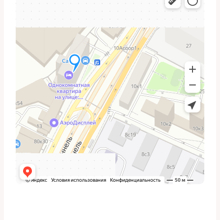
Топливный и
Осмотр и замена при необходимости;
салонный
влияние на комфорт и работу
фильтры
двигателя.
Толщина колодок, состояние дисков,
Тормоза
уровень и состояние тормозной
жидкости.
Осмотр стоек, шарниров, пыльников и
Подвеска и
рулевых наконечников на предмет
рулевое
люфтов и течей.
Аккумулятор
Проверка зарядки, клемм; диагностика
и электрика
ошибок через OBD.
Состояние
Контроль натяжения, трещин и
ремней и
подтёков.
шлангов
Освещение и
Проверка всех ламп и индикаторов.
сигнализация
Почему замена масла —