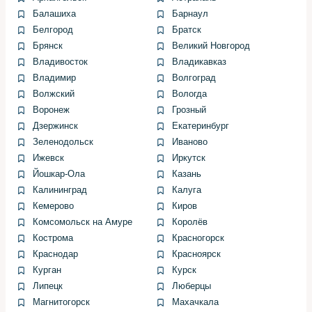
текущие жалобы и проводит первичную диагностику
Балашиха
Барнаул
электроники через OBD.
Белгород
Братск
Брянск
Великий Новгород
Важно подробно описать замеченные симптомы —
посторонние шумы, подтёки, необычное поведение
Владивосток
Владикавказ
двигателя. Это помогает оперативно сузить круг
Владимир
Волгоград
возможных неисправностей и избежать лишних работ.
Волжский
Вологда
Воронеж
Грозный
Диагностика электронных
Дзержинск
Екатеринбург
Зеленодольск
Иваново
систем
Ижевск
Иркутск
Йошкар-Ола
Казань
Калининград
Калуга
Сканирование ошибок даёт массу полезной
Кемерово
Киров
информации: код неисправности, параметры датчиков
и данные о прошлых сбоях. Даже если лампа Check
Комсомольск на Амуре
Королёв
Engine не горит, скрытые коды иногда указывают на
Кострома
Красногорск
подготовительные дефекты.
Краснодар
Красноярск
Курган
Курск
В одном из случаев при первом обслуживании
Липецк
Люберцы
диагностический сканер показал ранние ошибки по
Магнитогорск
Махачкала
датчику кислорода. Благодаря этому удалось избежать