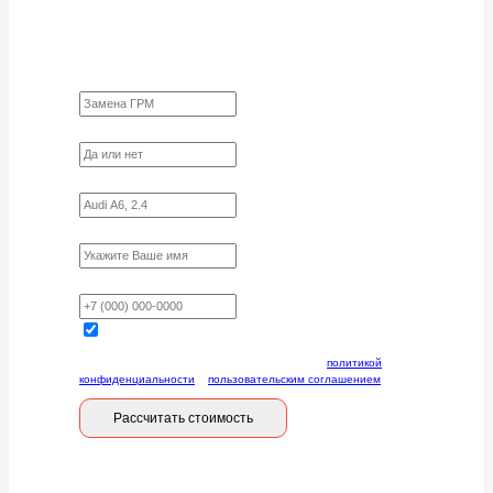
Заполните форму для точного расчета
стоимости
Какие работы нужно сделать?
Требуются ли запчасти?
Укажите марку, модель, двигатель
Имя
Ваш телефон
Отправляя данную форму, вы соглашаетесь с
политикой
конфиденциальности
и
пользовательским соглашением
Рассчитать стоимость