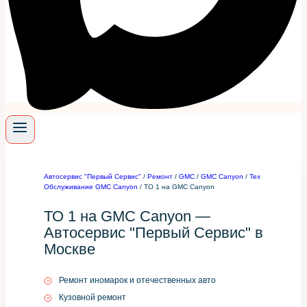
Автосервис "Первый Сервис"
/
Ремонт
/
GMC
/
GMC Canyon
/
Тех
Обслуживание GMC Canyon
/
ТО 1 на GMC Canyon
ТО 1 на GMC Canyon —
Автосервис "Первый Сервис" в
Москве
Ремонт иномарок и отечественных авто
Кузовной ремонт