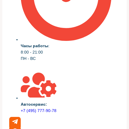
способы их устранения
Клапанная крышка и её
прокладка
Часы работы
:
Одна из самых частых причин подтёков — старение
8:00 - 21:00
прокладки клапанной крышки. Масло постепенно
ПН - ВС
подтекает по стыку, собираясь по бокам и на шоссе
оставляя следы.
Решение простое: аккуратный демонтаж крышки,
чистка прилегающих поверхностей, установка новой
прокладки с контролем моментов затяжки болтов.
Часто при этом очищаю вентиляцию картера и
проверяю работу PCV-клапана.
Автосервис:
+7 (495) 777-90-78
Корпус масляного фильтра и