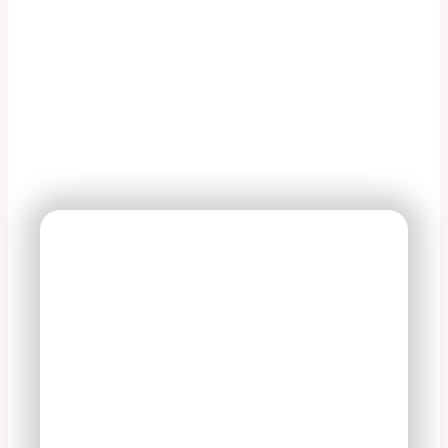
На все оказываемые
услуги действует 100%
гарантия
В период действия гарантийного
срока владелец вправе потребовать
устранение недостатков в услуге на