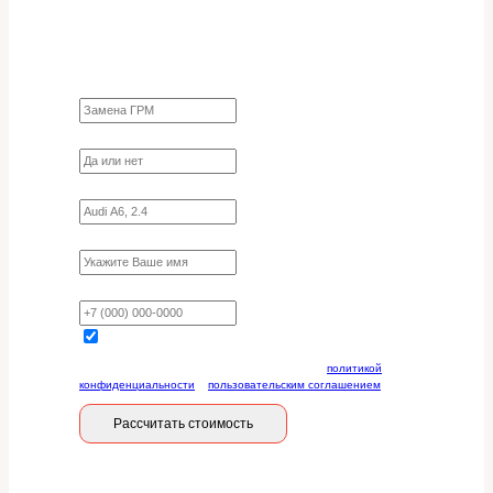
Заполните форму для точного расчета
стоимости
Какие работы нужно сделать?
Требуются ли запчасти?
Укажите марку, модель, двигатель
Имя
Ваш телефон
Отправляя данную форму, вы соглашаетесь с
политикой
конфиденциальности
и
пользовательским соглашением
Рассчитать стоимость