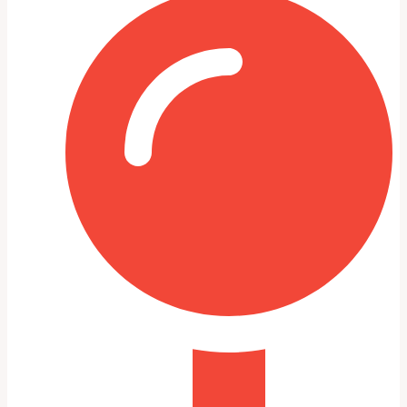
динамикой при короткой езде и на холостых
оборотах.
Применение дымогенератора для обнаружения
утечек вентиляции картера и шлангов.
Если визуально источник не очевиден, делаю
последовательный демонтаж наиболее вероятных
узлов с их последующей герметизацией и
тестированием. Так исключаю лишние операции и
точно определяю проблемный элемент.
Инструменты и материалы,
которые мы применяем
Для аккуратного и надежного ремонта необходимы как
простые ручные инструменты, так и
специализированное оборудование. Набор включает
динамометрический ключ, набор торцовых головок,
съемники сальников, компрессор для подсушки и УФ-
лампу для красителя.