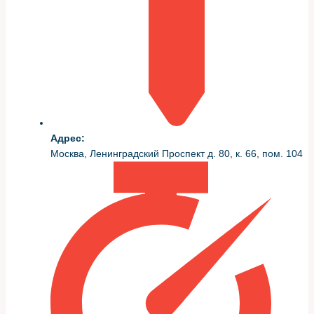
Также важны качественные расходники: оригинальные
прокладки и сальники, промывочные составы для
удаления масляных отложений и сертифицированные
уплотнители. Применяем материалы с
соответствующими допусками, чтобы не получить
повторного обращения.
Время
Компонент
Когда меняем
работы
Адрес:
(ориентир)
Москва, Ленинградский Проспект д. 80, к. 66, пом. 104
Протечка по
Клапанная
уплотнению,
1–2 часа
крышка
деформация
Поддон
Повреждение, коррозия
2–3 часа
картера
или пробитый крепеж
Задний
Пятна под
сальник
трансмиссией, сильный
3–6 часов
коленвала
расход масла
Типичные места течи и