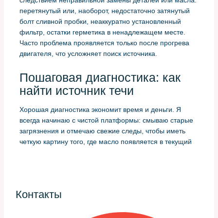
перетянутый или, наоборот, недостаточно затянутый
болт сливной пробки, неаккуратно установленный
фильтр, остатки герметика в ненадлежащем месте.
Часто проблема проявляется только после прогрева
двигателя, что усложняет поиск источника.
Пошаговая диагностика: как
найти источник течи
Хорошая диагностика экономит время и деньги. Я
всегда начинаю с чистой платформы: смываю старые
загрязнения и отмечаю свежие следы, чтобы иметь
четкую картину того, где масло появляется в текущий
момент.
Визуальный осмотр снизу и сверху двигателя при
холодном и прогретом двигателе.
Использование флуоресцентного красителя и
Контакты
УФ-лампы для отслеживания струек и капель.
Проверка уровня масла и наблюдение за его