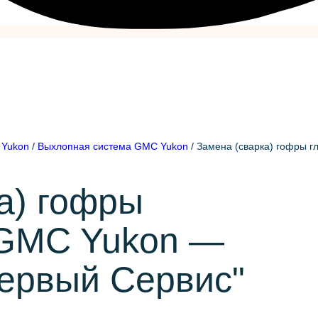
Yukon
/
Выхлопная система GMC Yukon
/
Замена (сварка) гофры 
а) гофры
 GMC Yukon —
Первый Сервис"