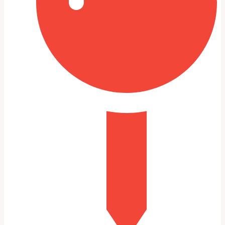
Инструменты и материалы для
качественного результата
Правильный набор инструментов экономит часы
работы и улучшает итог. Нужны средства для
выправления, шпатлевки различной жесткости, грунты,
краски по каталогу и лаки.
Перечень стандартных инструментов я привожу ниже
— он покрывает большинство ситуаций с капотом Лада
2113.
Набор ручных и пневматических съемников для
вмятин;
Шлифовальные машины и ассортимент шкурок
(р100–р2000);
Шпатлевки быстросохнущие и универсальные,
грунты эпоксидные и акриловые;
Краскопульт и оборудование для смешивания
красок, устройства для сушки.