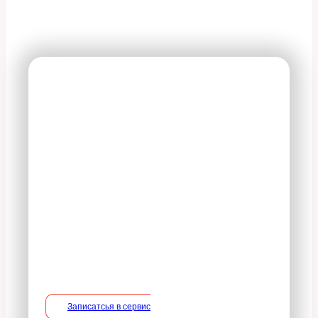
На все оказываемые
услуги действует 100%
гарантия
В период действия гарантийного
срока владелец вправе потребовать
устранение недостатков в услуге на
безвозмездной основе, включая
необходимые работы по монтажу/
демонтажу.
Записатсья в сервис