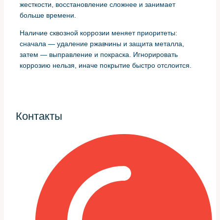
жесткости, восстановление сложнее и занимает
больше времени.
Наличие сквозной коррозии меняет приоритеты:
сначала — удаление ржавчины и защита металла,
затем — выправление и покраска. Игнорировать
коррозию нельзя, иначе покрытие быстро отслоится.
Документируем дефекты и
составляем смету
Контакты
Заполнение дефектной ведомости и согласование
сметы с клиентом экономит время и исключает
недоразумения. В ней указываем этапы работ,
материалы и ориентировочные сроки.
Опыт подсказывает: лучше дать небольшой запас
времени на непредвиденные операции. В одной трети
случаев в процессе обнаруживаются скрытые
дефекты, требующие дополнительной работы.