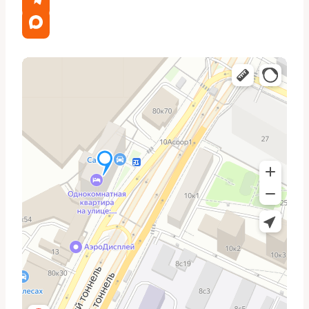
требует внимания. Ток потребления обычно в
пределах технической документации для конкретного
насоса, но резкий рост тока — повод разобрать узел.
Еще один простой тест — снять быстрый доступ к
фильтру и оценить, сколько топлива проходит при
прокачке вручную. Отсутствие нормального потока или
сильное загрязнение фильтра часто объясняют
падение давления.
Инструменты и запчасти,
которые понадобятся
Для замены чаще всего требуются: набор
двусторонних ключей, торцевые головки, отвертки,
манометр для топлива, амперметр, ножницы для
хомутов и специализированные съёмники для
топливных трубок. Не обойтись без защитных перчаток
и тарелки для слива топлива.
Из запчастей обязательно новый насос, сетчатый