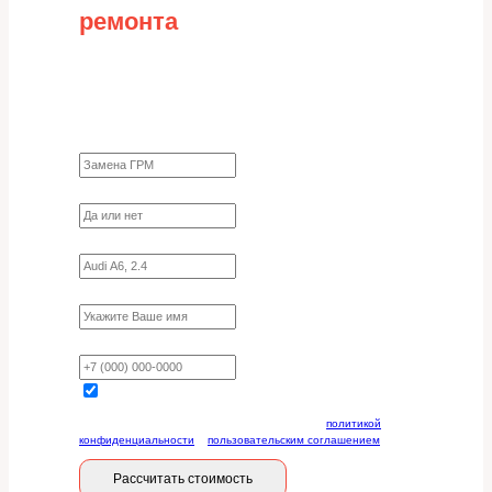
ремонта
Заполните форму для точного расчета
стоимости
Какие работы нужно сделать?
Требуются ли запчасти?
Укажите марку, модель, двигатель
Имя
Ваш телефон
Отправляя данную форму, вы соглашаетесь с
политикой
конфиденциальности
и
пользовательским соглашением
Рассчитать стоимость