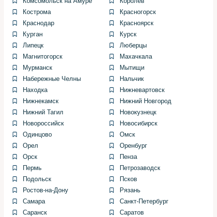
Комсомольск на Амуре
Королёв
Кострома
Красногорск
Важно не перекручивать уплотнительное кольцо при
Краснодар
Красноярск
установке, иначе появятся микропоры и топливо
Курган
Курск
начнет подтекать. Следует также убедиться, что
Липецк
Люберцы
электрические контакты плотно сидят и не имеют
Магнитогорск
Махачкала
следов нагара.
Мурманск
Мытищи
Набережные Челны
Нальчик
Если есть возможность, использую оригинальные или
Находка
Нижневартовск
проверенные аналоги насосов. Дешевые китайские
Нижнекамск
Нижний Новгород
аналоги часто работают хуже уже через несколько
Нижний Тагил
Новокузнецк
месяцев и возвращают машину в ремонт снова.
Новороссийск
Новосибирск
Одинцово
Омск
Типичные ошибки при замене
Орел
Оренбург
и как их избежать
Орск
Пенза
Пермь
Петрозаводск
Частая ошибка — замена только насоса без очистки
Подольск
Псков
или замены сетки фильтра и топливного фильтра.
Ростов-на-Дону
Рязань
Возвращение старого мусора обратно в систему
Самара
Санкт-Петербург
приведет к тому, что новый насос быстро забьется.
Саранск
Саратов