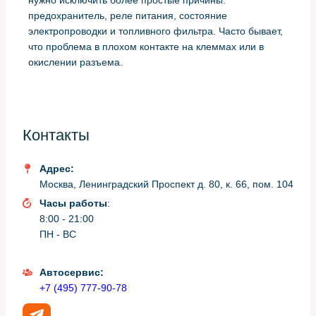
нужно исключить более простые причины:
предохранитель, реле питания, состояние
электропроводки и топливного фильтра. Часто бывает,
что проблема в плохом контакте на клеммах или в
окислении разъема.
Практические шаги для проверки: послушать насос при
включении зажигания, измерить давление в топливной
рампе манометром, проверить ток потребления
Контакты
насоса амперметром, и визуально осмотреть фильтр-
элемент. Низкое давление при нормальном токе
говорит о механическом износе, высокий ток — о
Адрес:
заклиЛада Largusнии или закоротке.
Москва, Ленинградский Проспект д. 80, к. 66, пом. 104
Часы работы
:
Контрольные параметры
8:00 - 21:00
ПН - ВС
Для ориентировки использую диапазон рабочих
значений: давление топлива у большинства
Автосервис:
инжекторных систем составляет примерно 2,5–4 бара.
+7 (495) 777-90-78
Если измеряемая величина заметно ниже, насос