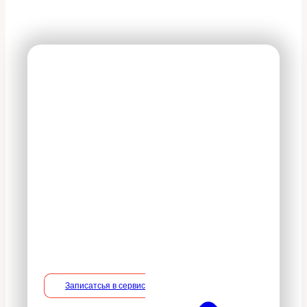
На все оказываемые
услуги действует 100%
гарантия
В период действия гарантийного
срока владелец вправе потребовать
устранение недостатков в услуге на
безвозмездной основе, включая
необходимые работы по монтажу/
демонтажу.
Записатсья в сервис