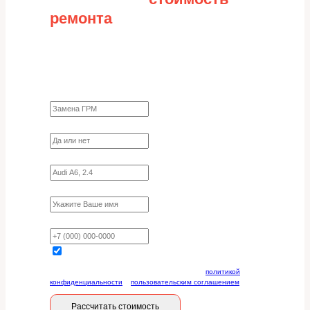
ремонта
Заполните форму для точного расчета
стоимости
Какие работы нужно сделать?
Требуются ли запчасти?
Укажите марку, модель, двигатель
Имя
Ваш телефон
Отправляя данную форму, вы соглашаетесь с
политикой
конфиденциальности
и
пользовательским соглашением
Рассчитать стоимость