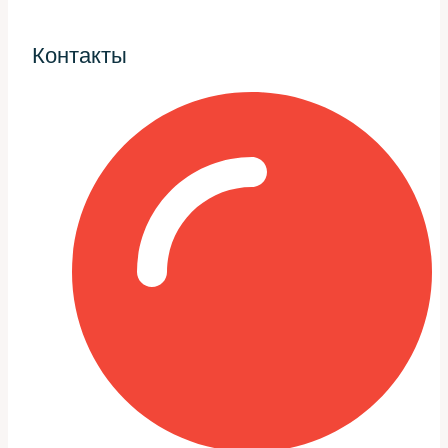
Диагностика: что делаем в
«Первый Сервис»
Контакты
Диагностика начинается с визуального осмотра и
простых измерений. Часто именно внешний осмотр
позволяет сразу понять, где искать проблему: потеки
масла, задымление, повреждение шлангов.
Дальше идут инструментальные проверки: замер
перепада давления, проверка системы впуска и
обратных клапанов, диагностика по моторному блоку
управления. Всё это позволяет отличить
неисправность турбины от сопутствующих проблем.
Порядок диагностических
операций
Последовательность работы важна. Сначала смотрим
систему смазки, затем — патрубки впуска и выпускного