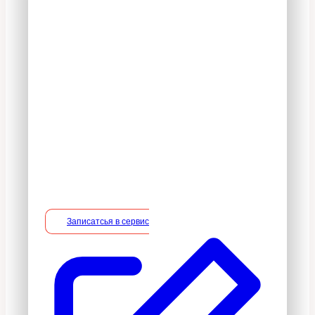
На все оказываемые
услуги действует 100%
гарантия
В период действия гарантийного
срока владелец вправе потребовать
устранение недостатков в услуге на
безвозмездной основе, включая
необходимые работы по монтажу/
демонтажу.
Записатсья в сервис