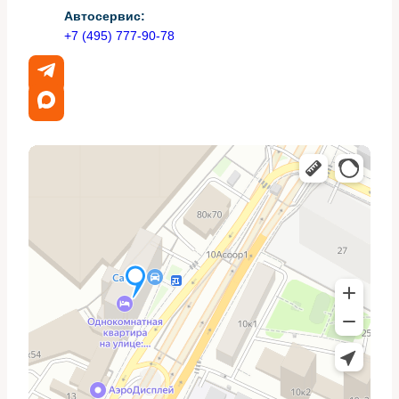
Автосервис:
быстро выйдет из строя при грязном масле.
+7 (495) 777-90-78
Замена турбины: на что
обратить внимание при выборе
При замене важно решить: новая оригинальная
деталь, восстановленная или ремпарт. Каждая опция
имеет свои плюсы и минусы по цене, доступности и
гарантийному сроку.
Надёжность зависит не только от самой турбины, но и
от качества установки: правильная подгонка патрубков,
прокладок и чистота системы смазки критичны для
срока службы.
Сравнение вариантов
Тип
Плюсы
Минусы
Максимальная