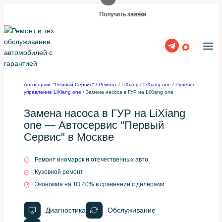
Перейти
акой же сайт?
Нужны заявки для автос
Получить заявки
к
содержимому
Автосервис "Первый Сервис"
/
Ремонт
/
LiXiang
/
LiXiang one
/
Рулевое
управление LiXiang one
/
Замена насоса в ГУР на LiXiang one
Замена насоса в ГУР на LiXiang
one — Автосервис "Первый
Сервис" в Москве
Ремонт иномарок и отечественных авто
Кузовной ремонт
Экономия на ТО 40% в сравнении с дилерами
Диагностика
Обслуживание