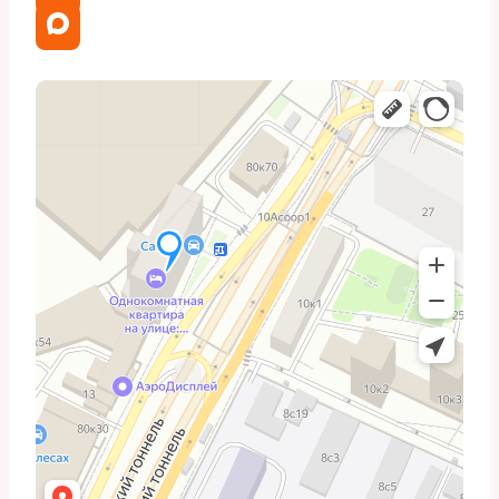
механические повреждения корпуса рейки, тогда нужно
рассмотреть более комплексный ремонт. Замена одного
насоса не решит всех проблем системы.
Необходимые инструменты и
запчасти
Подготовьте комплект уплотнений, пару новых хомутов для
шлангов, правильную рабочую жидкость (следуйте
рекомендациям производителя марки автомобиля), ключи,
динамометрический ключ и пару пластиковых ёмкостей для
слива.
Полный список для одной замены можно представить
кратко:
Насос LiXiang one, подходящий по совпадению
установочных отверстий;
Ремень привода (при необходимости замены);
Хомуты и уплотнители для шлангов;
Течь/промывочная жидкость и рабочая жидкость ГУР;