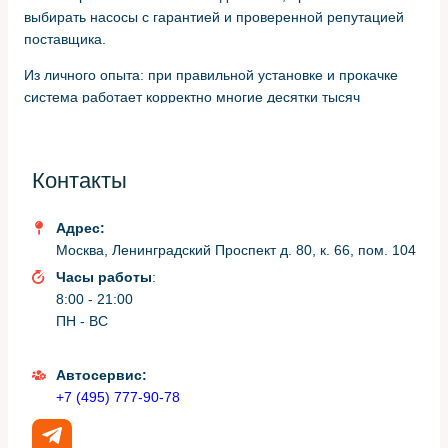
выбирать насосы с гарантией и проверенной репутацией
поставщика.
Из личного опыта: при правильной установке и прокачке
система работает корректно многие десятки тысяч
километров. Но не стоит экономить на фильтрах и шлангах
— насос может быстро выйти из строя из-за загрязнений
или старой жидкости.
Контакты
Когда LiXiang one — подходящий
Адрес:
выбор
Москва, Ленинградский Проспект д. 80, к. 66, пом. 104
Часы работы
:
8:00 - 21:00
Если бюджет ограничен, а сама гидросистема не имеет
ПН - ВС
сопутствующих повреждений, LiXiang one часто является
оптимальным вариантом. При этом важно закупать
продукцию у надежного поставщика и сверять номера по
Автосервис:
совместимости.
+7 (495) 777-90-78
Если наблюдаются множественные утечки, коррозия или