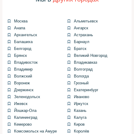
Слив жидкости: откройте бачок, поместите ёмкость
под сливной патрубок и аккуратно слейте часть
Москва
Альметьевск
жидкости, чтобы предотвратить разлив при
Анапа
Ангарск
отсоединении шлангов.
Архангельск
Астрахань
Балашиха
Барнаул
Ослабление ремня: снимите приводной ремень ГУР,
Белгород
Братск
отметив его путь, или замените ремень новым, если
Брянск
Великий Новгород
изношен. Ослабление делайте медленно, чтобы не
Владивосток
Владикавказ
повредить ролики.
Владимир
Волгоград
Отсоединение шлангов: снимите подводящие и
Волжский
Вологда
возвратные шланги, подготовив тряпки и ёмкость для
Воронеж
Грозный
старой жидкости. Уплотнения лучше заменить
Дзержинск
Екатеринбург
новыми.
Зеленодольск
Иваново
Ижевск
Иркутск
Снятие насоса: выкрутите крепёжные болты и
Йошкар-Ола
Казань
аккуратно извлеките насос. Обратите внимание на
Калининград
Калуга
положение шкива — иногда его нужно снять
Кемерово
Киров
отдельно, чтобы перенести на новый насос.
Комсомольск на Амуре
Королёв