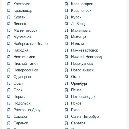
Подготовка нового насоса: проверьте комплектность,
Кострома
Красногорск
установочные отверстия и шкив. Если шкив
Краснодар
Красноярск
перенесён со старого насоса, убедитесь в отсутствии
Курган
Курск
смещений и люфтов.
Липецк
Люберцы
Магнитогорск
Махачкала
Установка и затяжка: установите насос, затяните
Мурманск
болты по крутящему моменту, указанному в
Мытищи
документации для марки автомобиля. Соблюдение
Набережные Челны
Нальчик
момента затяжки критично для избегания
Находка
Нижневартовск
деформаций корпуса.
Нижнекамск
Нижний Новгород
Нижний Тагил
Новокузнецк
Подключение шлангов и ремня: установите новые
Новороссийск
Новосибирск
хомуты, подключите шланги и натяните ремень по
Одинцово
Омск
рекомендованной технологии.
Орел
Оренбург
Заливка и прокачка: залейте свежую жидкость,
Орск
Пенза
прокачайте систему, прокручивая руль из упора в
Пермь
Петрозаводск
упор при работающем двигателе на минимальных
Подольск
Псков
оборотах. Повторяйте до исчезновения пузырей.
Ростов-на-Дону
Рязань
Самара
Санкт-Петербург
Проверка на утечки и тест-драйв: осмотрите
Саранск
Саратов
соединения под давлением, выполните короткий