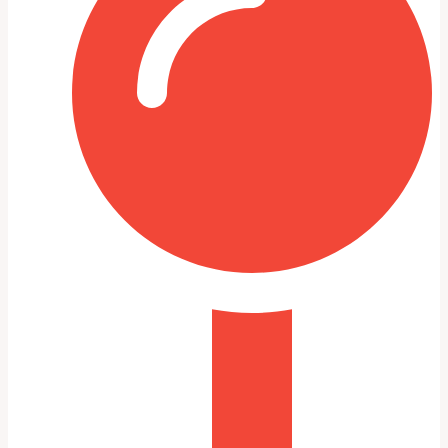
Таблица: симптомы и вероятные
причины
Симптом
Вероятные причины
Износ дисков сцепления /
Рывки при
некорректная адаптация
трогании с места
сцепления
Задержка при
Проблемы с исполнительным
переключении
механизмом или гидравликой
Постоянные
Неисправность датчиков, проводки
ошибки в ЭБУ
или блока управления
КПП
Уплотнения, сальники, пробитая
Подтёки масла
прокладка
Пошаговая диагностика