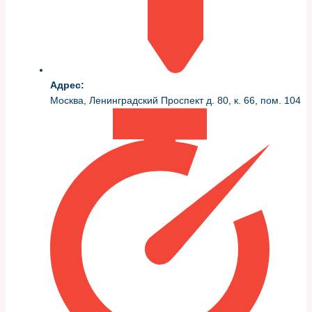
Диагностику делю на этапы и не прыгаю между ними:
сначала электроника, затем гидравлика и механика.
Такой порядок экономит время и деньги, потому что
часто проблема кроется в простом — проводке или
программной ошибке.
Адрес:
Основные шаги следующие:
Москва, Ленинградский Проспект д. 80, к. 66, пом. 104
Считывание ошибок с блока управления и
архива ошибок.
Проверка питания и массы, тест разъёмов на
коррозию и ослабление контактов.
Проверка уровня и состояния трансмиссионной
жидкости, при необходимости её анализ.
Тестирование исполнительных механизмов на
стенде или методом прямого управления через
диагностический интерфейс.
Механическая проверка сцепления и узлов
коробки при подозрении на износ.
Калибровка и адаптация после ремонта с
последующим контрольным рейдом.