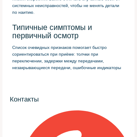
системных неисправностей, чтобы не менять детали
по наитию.
Типичные симптомы и
первичный осмотр
Список очевидных признаков помогает быстро
сориентироваться при приёме: толчки при
переключении, задержки между передачами,
незакрывающиеся передачи, ошибочные индикаторы
на приборной панели и утечки рабочей жидкости.
Часто клиенты описывают проблему как «попросту
дергается» — это нельзя оставлять без внимания.
Контакты
Первичный осмотр включает проверку внешнего
состояния коробки, уровня и состояния масла,
целостности проводки и разъёмов блока управления.
Простая визуальная проверка экономит время и
иногда показывает причину, например течь из-под
сальника или повреждение разъёма.