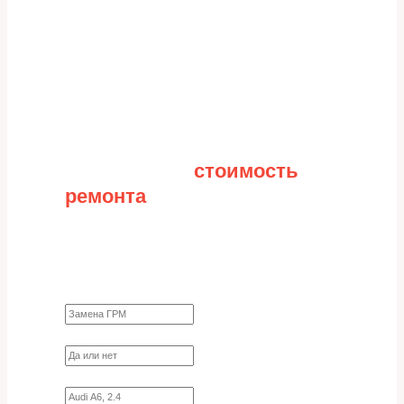
Рассчитайте
стоимость
ремонта
Заполните форму для точного расчета
стоимости
Какие работы нужно сделать?
Требуются ли запчасти?
Укажите марку, модель, двигатель