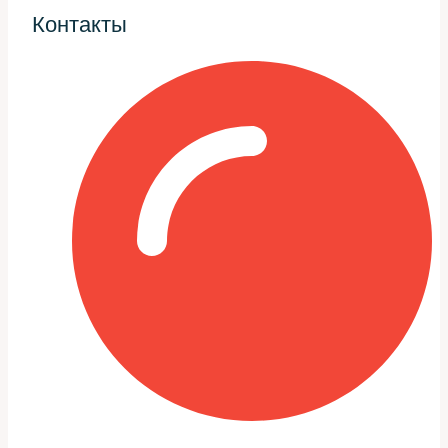
Постоянно включающийся вентилятор
Контакты
охлаждения на холостом ходу.
Утечки охлаждающей жидкости в районе корпуса
термостата.
Чтобы быстрее ориентироваться, часто полезно
сравнить симптом с вероятной причиной.
Симптом
Возможная причина
Длительный
Заклинивший в закрытом положении
прогрев
термостат
Термостат заклинил в открытом
Резкий перегрев
положении или неправильно
работает датчик
Постоянная
Неправильный сигнал от датчика
циркуляция
температуры или термостат не
вентилятора
держит температуру
Инструменты и материалы,
которые пригодятся