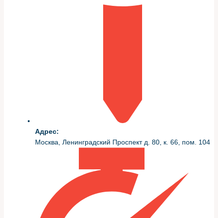
Для уверенной и аккуратной замены потребуется
стандартный набор инструментов и несколько
расходников. Наличие правильных принадлежностей
сокращает время работ и снижает риск ошибок.
Рекомендуемый перечень:
Набор головок и трещотка, ключи TORX при
необходимости.
Набор отвёрток, пассатижи, уплотнительная
паста или герметик по рекомендации
производителя.
Адрес:
Новый термостат и прокладка корпуса, антифриз
Москва, Ленинградский Проспект д. 80, к. 66, пом. 104
нужного типа, ёмкость для слива охлаждающей
жидкости.
Пошаговая инструкция: как
проходит замена термостата
на Mazda Tribute