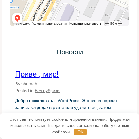
Закручиваем крепления с рекомендованным
моментом затяжки и меняем прокладку на новую. Если
инструкция производителя рекомендует герметик,
используем его аккуратно, чтобы не заблокировать
каналы.
Заполнение системы и проверка
Новости
Заполняем систему чистым антифризом требуемого
Привет, мир!
типа, прокачиваем её от воздуха. Для этого несколько
раз заводим двигатель и даём ему выйти на рабочую
By
shumah
температуру, наблюдая за уровнем в расширительном
Posted in
Без рубрики
бачке.
Добро пожаловать в WordPress. Это ваша первая
Проводим тест-драйв и контролируем стрелку
запись. Отредактируйте или удалите ее, затем
температуры, отсутствие подтёков и корректное
начинайте создавать!
срабатывание вентилятора. Если всё в норме,
Этот сайт использует cookie для хранения данных. Продолжая
использовать сайт, Вы даете свое согласие на работу с этими
повторно проверяем уровень охлаждающей жидкости
файлами.
OK
после остывания двигателя.