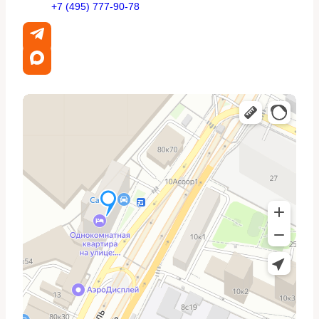
+7 (495) 777-90-78
термостата
Откручиваем крепления корпуса термостата,
осторожно отделяем его от коллектора — чаще всего
уплотнение старое и держится туго. При демонтаже
обращаем внимание на положение старого
термостата, чтобы правильно установить новый.
Осматриваем каналы охлаждения внутри коллектора:
отложение и коррозия указывают на необходимость
промывки системы. Убираем старую прокладку,
очищаем контактные поверхности перед монтажом.
Установка нового термостата
Устанавливаем термостат в правильной ориентации,
соблюдая положение по направлению потока
охлаждающей жидкости. Небольшая ошибка при
установке способна нарушить работу системы.