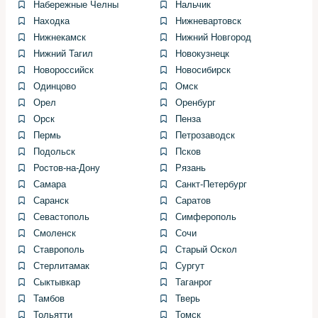
Набережные Челны
Нальчик
Находка
Нижневартовск
Заполнение системы и прокачка воздуха.
Нижнекамск
Нижний Новгород
Заливаю охлаждающую жидкость, прогоняю
Нижний Тагил
Новокузнецк
двигатель на небольших оборотах и проверяю
Новороссийск
Новосибирск
отсутствие подтеков.
Одинцово
Омск
Типичные ошибки и как их
Орел
Оренбург
Орск
Пенза
избежать
Пермь
Петрозаводск
Подольск
Псков
Самая частая ошибка — использование хомутов
Ростов-на-Дону
Рязань
неподходящего типа или недостаточная затяжка.
Самара
Санкт-Петербург
Слишком слабые хомуты дают подтек, слишком
сильные перегружают шланг и ускоряют его износ.
Саранск
Саратов
Севастополь
Симферополь
Еще один промах — попытка надеть новый патрубок
Смоленск
Сочи
на деформированный штуцер. В таком случае лучше
Ставрополь
Старый Оскол
заменить или отшлифовать штуцер, чтобы получить
Стерлитамак
Сургут
герметичное соединение. Также неэкономно
Сыктывкар
Таганрог
экономить на качестве шлангов и хомутов.
Тамбов
Тверь
Тольятти
Томск