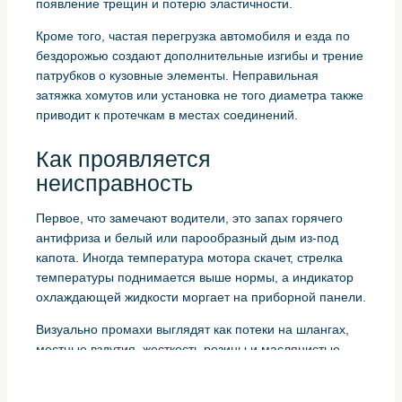
появление трещин и потерю эластичности.
Кроме того, частая перегрузка автомобиля и езда по
бездорожью создают дополнительные изгибы и трение
патрубков о кузовные элементы. Неправильная
затяжка хомутов или установка не того диаметра также
приводит к протечкам в местах соединений.
Как проявляется
неисправность
Первое, что замечают водители, это запах горячего
антифриза и белый или парообразный дым из-под
капота. Иногда температура мотора скачет, стрелка
температуры поднимается выше нормы, а индикатор
охлаждающей жидкости моргает на приборной панели.
Визуально промахи выглядят как потеки на шлангах,
местные вздутия, жесткость резины и маслянистые
пятна около стыков. В ряде случаев патрубок лопается
внезапно, и тогда двигатель перегревается очень