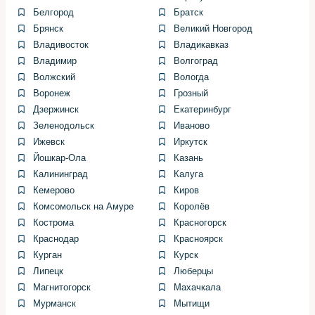
Осмотр и маркировка. Перед демонтажем
Белгород
Братск
отмечаю положение старых патрубков и хомутов,
Брянск
Великий Новгород
фотографирую узлы для понимания маршрута
Владивосток
Владикавказ
шланга.
Владимир
Волгоград
Волжский
Вологда
Ослабление хомутов. Снимаю хомуты, начиная с
Воронеж
Грозный
более свободного края, чтобы избежать лишнего
Дзержинск
Екатеринбург
напряжения при растяжении шланга.
Зеленодольск
Иваново
Снятие патрубков. Аккуратно оттягиваю патрубок
Ижевск
Иркутск
со штуцеров, при необходимости прохожу край
Йошкар-Ола
Казань
мягкой монтажной лопаткой, чтобы не повредить
Калининград
Калуга
штуцер.
Кемерово
Киров
Комсомольск на Амуре
Королёв
Очистка и осмотр штуцеров. Убираю коррозию и
Кострома
Красногорск
остатки старого герметика, при необходимости
Краснодар
Красноярск
меняю фланцы или пластиковые соединители.
Курган
Курск
Установка новых патрубков и хомутов. Надеваю
Липецк
Люберцы
шланг до упора и фиксирую хомут ровно, без
Магнитогорск
Махачкала
перекосов. Хомуты затягиваю равномерно, не
Мурманск
Мытищи
превышая рекомендованного усилия.