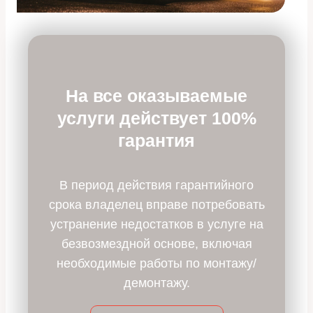
На все оказываемые
услуги действует 100%
гарантия
В период действия гарантийного
срока владелец вправе потребовать
устранение недостатков в услуге на
безвозмездной основе, включая
необходимые работы по монтажу/
демонтажу.