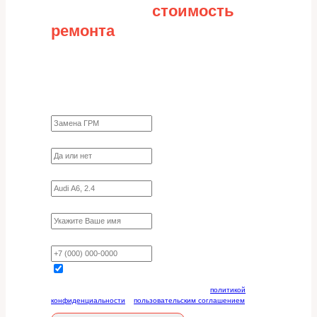
Рассчитайте
стоимость
ремонта
Заполните форму для точного расчета
стоимости
Какие работы нужно сделать?
Требуются ли запчасти?
Укажите марку, модель, двигатель
Имя
Ваш телефон
Отправляя данную форму, вы соглашаетесь с
политикой
конфиденциальности
и
пользовательским соглашением