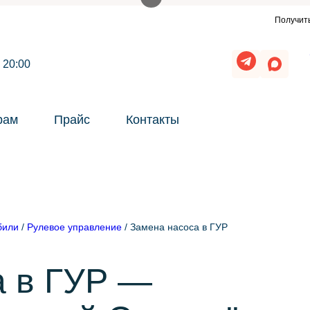
ужны заявки для автосервиса или такой же сайт?
Получить заявки
 20:00
рам
Прайс
Контакты
били
/
Рулевое управление
/
Замена насоса в ГУР
а в ГУР —