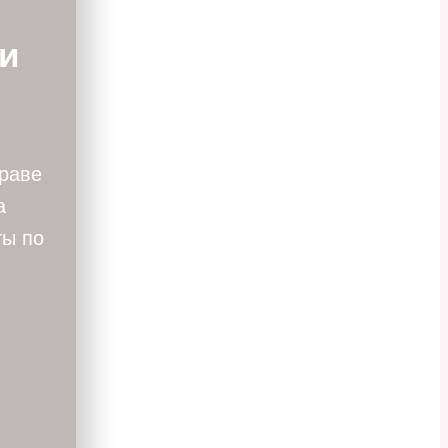
ги
праве
а
ты по