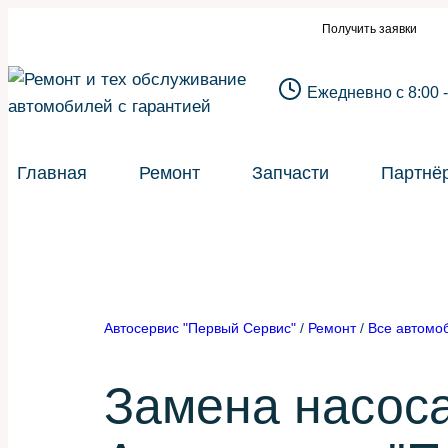
Перейти
 для автосервиса или такой же сайт?
Н
Получить заявки
к
содержимому
Ежедневно с 8:00 -
Главная
Ремонт
Запчасти
Партнё
Автосервис "Первый Сервис"
/
Ремонт
/
Все автомо
Замена насос