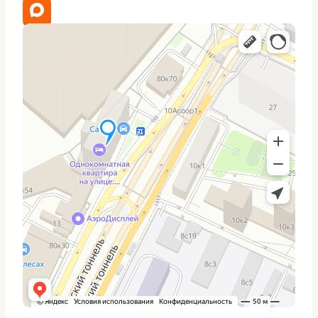
Головка блока цилиндров проверяется на трещины,
проворачиваемость седел клапанов и герметичность
камер сгорания. Если клапаны изношены, их шлифуют
или заменяют, при необходимости выполняют
фрезеровку седел. Правильная сборка ГБЦ и момент
затяжки болтов по фазам — залог минимизации
будущих проблем.
Система фаз газораспределения и натяжители ремня
или цепи требуют внимания: изношенные
направляющие или натяжители заменяются, чтобы
избежать повторного вмешательства спустя короткое
время.
Особенности Zeekr 001,
которые важно учитывать
Zeekr 001 построен с учётом современных решений в
области топливной аппаратуры и электроники. Нас