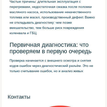
Частые причины: длительная эксплуатация с
перегревами, недостаточная смазка после поломки
масляного насоса, использование некачественного
топлива или масел, производственный дефект. Важно
не откладывать диагностику: чем позже
вмешательство, тем больше риск повреждения
коленвала и ГБЦ.
Первичная диагностика: что
проверяем в первую очередь
Проверка начинается с внешнего осмотра и снятия
кодов ошибок через диагностический разъём. Это не
только считывание ошибок, но и анализ живых
параметров — давления масла, температур,
показаний датчиков детонации. Эти данные подскажут,
в каком направлении двигаться дальше.
Далее измеряем компрессию и делаем тест на
Контакты
герметичность цилиндров. Маленькая компрессия при
хорошем пуске и отсутствии пропусков в зажигании