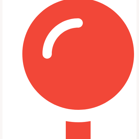
часто указывает на изношенные кольца или стенки
цилиндров. Тест герметичности помогает отличить
прокладку ГБЦ от сколов в поршне или трещин блока.
Разборка и дефектовка:
порядок действий
Разборка должна быть организованной: пометка
болтов, пакетов с деталями и фотографии на каждом
этапе помогают при сборке. Важно сохранить чистоту
— попадание грязи внутрь блока при разборке
приводит к серьёзным последствиям. Я всегда
использую маркировку и пластиковые контейнеры с
подписями для каждой группы деталей.
Дефектовка включает измерение цилиндров, шатунов,
коленвала, сальников и вкладышей. Снятые головки
подлежат проверке на плоскость и контролю клапанов.
Часто выявляются изношенные масляные каналы или
забитые маслопроводящие каналы — их чистка и