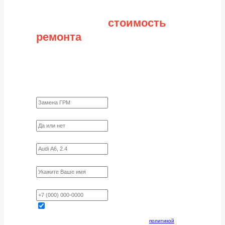
Рассчитайте
стоимость
ремонта
Заполните форму для точного расчета
стоимости
Какие работы нужно сделать?
Требуются ли запчасти?
Укажите марку, модель, двигатель
Имя
Ваш телефон
Отправляя данную форму, вы соглашаетесь с
политикой