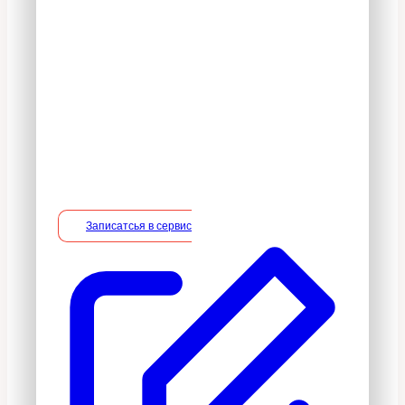
гарантия
В период действия гарантийного
срока владелец вправе потребовать
устранение недостатков в услуге на
безвозмездной основе, включая
необходимые работы по монтажу/
демонтажу.
Записатсья в сервис