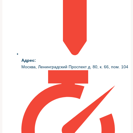
восстановление критичны для дальнейшей надёжной
работы мотора.
Что фиксируем в дефектовке
Список дефектов формируется в протоколе: износ
цилиндров в миллиметрах, люфты шатунных и
коренных вкладышей, состояние поршней и колец,
состояние ГБЦ и клапанов. Это помогает принимать
Адрес:
решение — расточка цилиндров с подбором поршней,
Москва, Ленинградский Проспект д. 80, к. 66, пом. 104
хонингование, шлифовка коленвала или замена узлов.
Для клиента формируется смета с вариантами:
восстановление до заводских допусков или частичная
ревизия с заменой износившихся деталей. Делаю
акцент на прозрачности: каждый пункт в смете
объясняю простыми словами.
Восстановление деталей и
операции, требующие особого