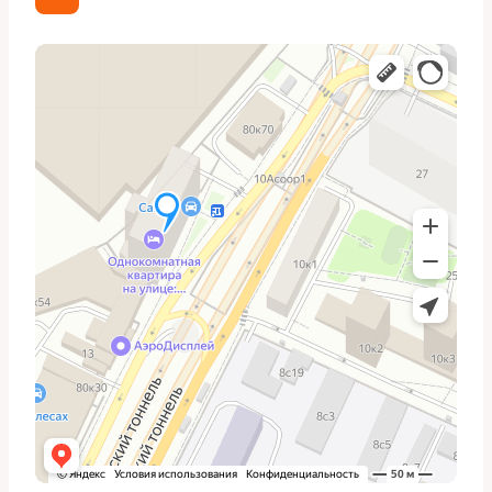
тормозной шланг; снять тормозной диск или барабан.
Отсоединить шаровую опору или рулевой наконечник,
чтобы освободить поворотный кулак. Открутить
центральную гайку ступицы, снять ступицу с
приводного вала. В ряде случаев ступица держится
коррозией — аккуратно прогреть и использовать
съёмник.
После этого аккуратно вытащить приводной вал из
коробки передач. Для этого переводят рычаг коробки
на нейтраль, фиксируют вал и выводят его из
посадочного места, стараясь не повредить пару
шлицов и сальник. Если обнаружена течь, сальник
заменяют одновременно с подшипником.
Выпрессовка подшипника выполняется на прессе.
Сначала снимают стопорное кольцо, затем через
отверстие в ступице запрессовывают старый
подшипник наружу. При отсутствии пресса можно
использовать направленный съёмник, но это дольше и
рискованнее для посадочных мест.