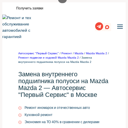
Перейти
Нужны заявки для автосервиса или такой же 
учить заявки
к
содержимому
Автосервис "Первый Сервис"
/
Ремонт
/
Mazda
/
Mazda Mazda 2
/
Ремонт подвески и ходовой Mazda Mazda 2
/
Замена
внутреннего подшипника полуоси на Mazda Mazda 2
Замена внутреннего
подшипника полуоси на Mazda
Mazda 2 — Автосервис
"Первый Сервис" в Москве
Ремонт иномарок и отечественных авто
Кузовной ремонт
Экономия на ТО 40% в сравнении с дилерами