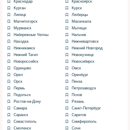
Краснодар
Красноярск
производителя по моменту.
Курган
Курск
Ещё одна ловушка — попытка сэкономить на съёмнике
Липецк
Люберцы
и делать всё молотком. Это может привести к перекосу
Магнитогорск
Махачкала
подшипника или повреждению ступицы. Лучше
Мурманск
Мытищи
остановиться и взять в аренду пресс, чем потом
Набережные Челны
Нальчик
менять ступицу.
Находка
Нижневартовск
Нижнекамск
Нижний Новгород
Таблица: краткая проверка
Нижний Тагил
Новокузнецк
Новороссийск
Новосибирск
перед работой
Одинцово
Омск
Орел
Оренбург
Небольшая таблица поможет быстро
Орск
Пенза
сориентироваться и принять решение о сложных
Пермь
Петрозаводск
операциях.
Подольск
Псков
Ростов-на-Дону
Рязань
Проверка
Признак
Действие
Самара
Санкт-Петербург
Шум на
Осмотреть подшипник
Саранск
Саратов
Постоянный гул
скорости
и сальник
Севастополь
Симферополь
Подтёки
Масляные пятна у
Заменить сальник и
Смоленск
Сочи