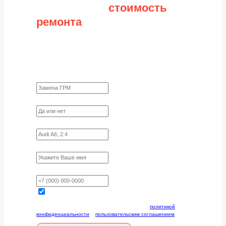
Рассчитайте
стоимость
ремонта
Заполните форму для точного расчета
стоимости
Какие работы нужно сделать?
Требуются ли запчасти?
Укажите марку, модель, двигатель
Имя
Ваш телефон
Отправляя данную форму, вы соглашаетесь с
политикой
конфиденциальности
и
пользовательским соглашением