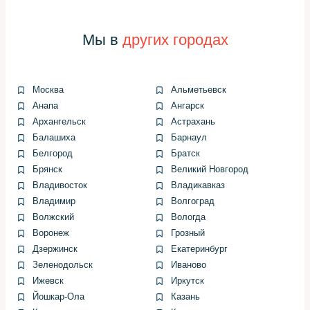
Проверка компрессии и
Мы в
других городах
герметичности
Москва
Альметьевск
Компрессия показывает здоровье камер сгорания и
Анапа
Ангарск
клапанного механизма. Низкие показатели на одном
Архангельск
Астрахань
цилиндре указывают на проблемы с клапаном,
Балашиха
Барнаул
поршнем или прокладкой.
Белгород
Братск
Я всегда провожу тест утечек, если результаты
Брянск
Великий Новгород
компрессии вызывают сомнения. Этот тест помогает
Владивосток
Владикавказ
точно определить источник потери давления.
Владимир
Волгоград
Волжский
Вологда
Топливная и зажигающая части
Воронеж
Грозный
Дзержинск
Екатеринбург
Зеленодольск
Иваново
Проводим проверку форсунок, давления топлива,
Ижевск
Иркутск
состояния свечей и катушек. Иногда замена одной
Йошкар-Ола
Казань
катушки меняет поведение мотора радикально.