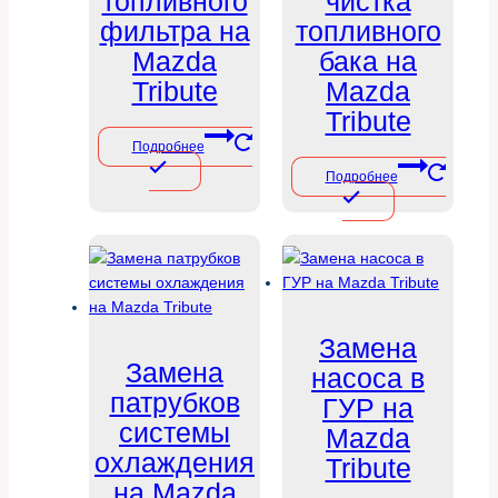
топливного
чистка
фильтра на
топливного
Mazda
бака на
Tribute
Mazda
Tribute
Подробнее
Подробнее
Замена
Замена
насоса в
патрубков
ГУР на
системы
Mazda
охлаждения
Tribute
на Mazda