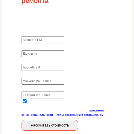
ремонта
Заполните форму для точного расчета
стоимости
Какие работы нужно сделать?
Требуются ли запчасти?
Укажите марку, модель, двигатель
Имя
Ваш телефон
Отправляя данную форму, вы соглашаетесь с
политикой
конфиденциальности
и
пользовательским соглашением
Рассчитать стоимость