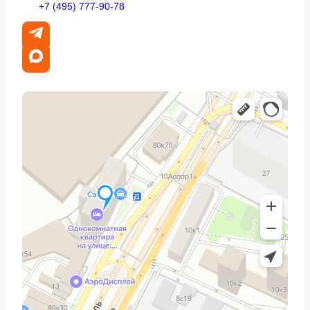
Падающая тяга и ускорение с задержкой —
+7 (495) 777-90-78
часто связаны с системой подачи топлива или
зажиганием.
Неустойчивый холостой ход и тряска —
характерно для пропусков зажигания и
вакуумных подсосов.
Повышенный расход топлива — может быть
результатом некорректных показаний датчиков
или проблем с форсунками.
Дым из выхлопа — синий дым означает
масляное горение, чёрный — избыток топлива,
белый — возможные проблемы с охлаждением.
Посторонние звуки — стуки, щёлканье, стуки при
перегазовке требуют немедленного внимания.
Поэтапный план диагностики
двигателя
Работа начинается с простых вещей и постепенно