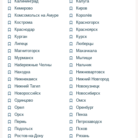
Калининград
Калуга
Кемерово
Киров
Не стоит забывать про проверку форсунок под
давлением и осциллограф для оценки сигналов
Комсомольск на Амуре
Королёв
управления.
Кострома
Красногорск
Краснодар
Красноярск
Инструменты и оборудование
Курган
Курск
Липецк
Люберцы
Магнитогорск
Махачкала
В работе применяю комбинированный набор:
Мурманск
Мытищи
профессиональный диагностический сканер,
Набережные Челны
Нальчик
компрессометр, тестер утечек, осциллограф, приборы
Находка
Нижневартовск
для измерения давления топлива и манометр для
Нижнекамск
Нижний Новгород
масла. Всё это помогает быстро и точно поставить
Нижний Тагил
Новокузнецк
диагноз.
Новороссийск
Новосибирск
Одинцово
Омск
Инструмент
Назначение
Орел
Оренбург
Диагностический
Считывание кодов и параметров
Орск
Пенза
сканер
датчиков
Пермь
Петрозаводск
Компрессометр
Проверка компрессии цилиндров
Подольск
Псков
Анализ сигналов зажигания и
Осциллограф
Ростов-на-Дону
Рязань