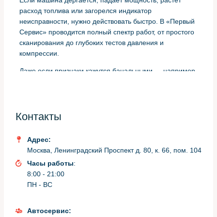
расход топлива или загорелся индикатор
неисправности, нужно действовать быстро. В «Первый
Сервис» проводится полный спектр работ, от простого
сканирования до глубоких тестов давления и
компрессии.
Даже если признаки кажутся банальными — например,
небольшой стук при холодном запуске — лучше
провести проверку. Проблемы на ранней стадии
решаются проще и дешевле, а диагностика даёт
точный план действий.
Контакты
Типичные симптомы проблем у
Адрес:
Москва, Ленинградский Проспект д. 80, к. 66, пом. 104
Mazda Mazda 6
Часы работы
:
8:00 - 21:00
Некоторые признаки повторяются чаще других. Я
ПН - ВС
перечислю те, которые чаще всего приводят клиентов
в сервис.
Автосервис: