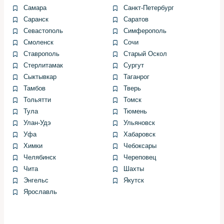
датчиков
Самара
Санкт-Петербург
Тестер давления
Оценка подачи топлива под
Саранск
Саратов
топлива
нагрузкой
Севастополь
Симферополь
Смоленск
Сочи
Сколько времени занимает
Ставрополь
Старый Оскол
Стерлитамак
Сургут
работа и чего ожидать по
Сыктывкар
Таганрог
стоимости
Тамбов
Тверь
Тольятти
Томск
Тула
Тюмень
Простая диагностика — визуальный осмотр и
Улан-Удэ
Ульяновск
сканирование — занимает от получаса до часа.
Уфа
Хабаровск
Комплексная проверка с компрессией и тестами может
Химки
Чебоксары
потребовать от двух до шести часов, в зависимости от
Челябинск
Череповец
сложности.
Чита
Шахты
Стоимость зависит от объёма работ: базовый осмотр
Энгельс
Якутск
дешевле, чем серия испытаний с демонтажем
Ярославль
деталей. В «Первый Сервис» перед началом работ
дают ориентировочный план и смету, чтобы было ясно,
за что платят.